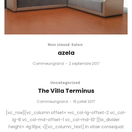
Non classé
Salon
azela
by
Commeungrand
2 septembre 2017
Uncategorized
The Villa Terminus
by
Commeungrand
15 juillet 2017
[vc_row][vc_column offset= »vc_col-lg-offset-2 vc_col-
lg-8 vc_col-md-offset-1 vc_col-md-10″][la_divider
height= »lg:10px; »][vc_column_text] In vitae consequat