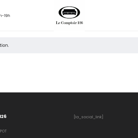
h-19h
tion.
126
[la_social_link]
 POT