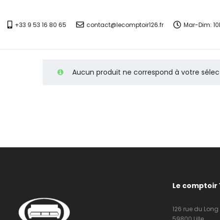
+33 9 53 16 80 65
contact@lecomptoir126.fr
Mar-Dim: 10
Aucun produit ne correspond à votre sélec
Le comptoir 
126 rue du Long
59800 Lille