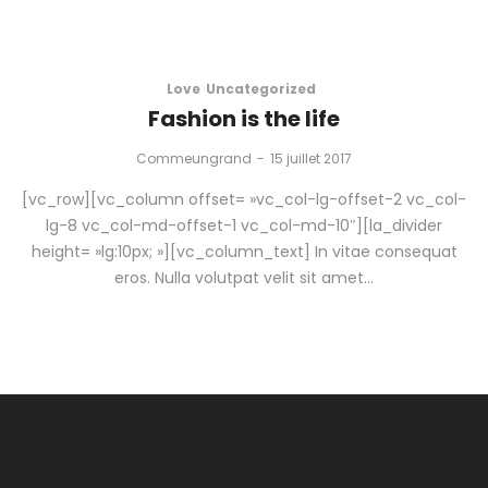
Love
Uncategorized
Fashion is the life
by
Commeungrand
15 juillet 2017
[vc_row][vc_column offset= »vc_col-lg-offset-2 vc_col-
lg-8 vc_col-md-offset-1 vc_col-md-10″][la_divider
height= »lg:10px; »][vc_column_text] In vitae consequat
eros. Nulla volutpat velit sit amet…