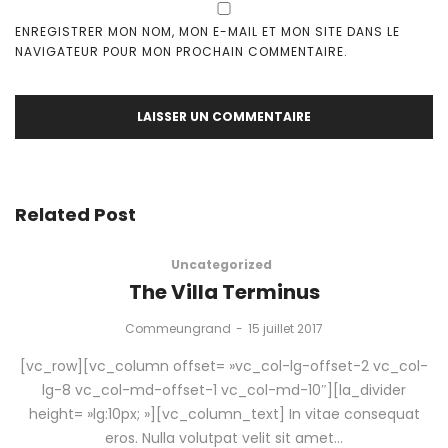
ENREGISTRER MON NOM, MON E-MAIL ET MON SITE DANS LE
NAVIGATEUR POUR MON PROCHAIN COMMENTAIRE.
Related Post
Uncategorized
The Villa Terminus
by
Commeungrand
15 juillet 2017
[vc_row][vc_column offset= »vc_col-lg-offset-2 vc_col-
lg-8 vc_col-md-offset-1 vc_col-md-10″][la_divider
height= »lg:10px; »][vc_column_text] In vitae consequat
eros. Nulla volutpat velit sit amet…