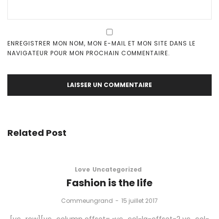
ENREGISTRER MON NOM, MON E-MAIL ET MON SITE DANS LE
NAVIGATEUR POUR MON PROCHAIN COMMENTAIRE.
Related Post
Love
Uncategorized
Fashion is the life
by
Commeungrand
15 juillet 2017
[vc_row][vc_column offset= »vc_col-lg-offset-2 vc_col-