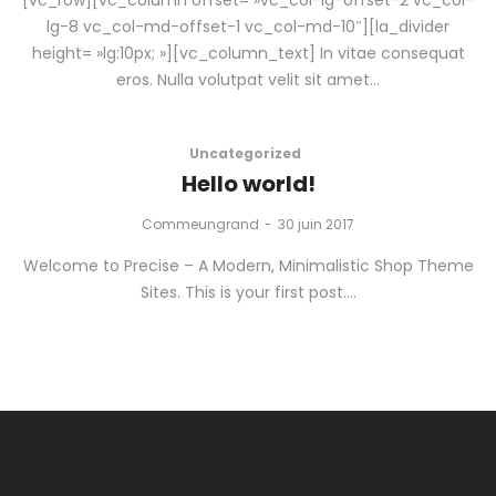
lg-8 vc_col-md-offset-1 vc_col-md-10″][la_divider
height= »lg:10px; »][vc_column_text] In vitae consequat
eros. Nulla volutpat velit sit amet…
Uncategorized
Hello world!
by
Commeungrand
30 juin 2017
Welcome to Precise – A Modern, Minimalistic Shop Theme
Sites. This is your first post.…