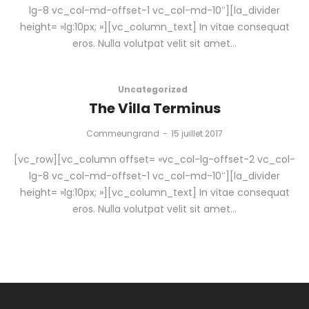
lg-8 vc_col-md-offset-1 vc_col-md-10″][la_divider
height= »lg:10px; »][vc_column_text] In vitae consequat
eros. Nulla volutpat velit sit amet…
Uncategorized
The Villa Terminus
by
Commeungrand
15 juillet 2017
[vc_row][vc_column offset= »vc_col-lg-offset-2 vc_col-
lg-8 vc_col-md-offset-1 vc_col-md-10″][la_divider
height= »lg:10px; »][vc_column_text] In vitae consequat
eros. Nulla volutpat velit sit amet…