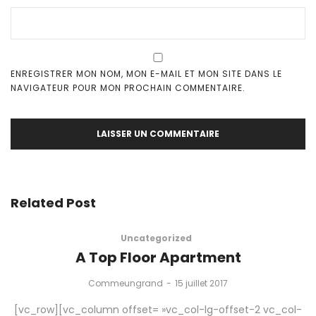
ENREGISTRER MON NOM, MON E-MAIL ET MON SITE DANS LE
NAVIGATEUR POUR MON PROCHAIN COMMENTAIRE.
Related Post
Uncategorized
A Top Floor Apartment
by
Commeungrand
15 juillet 2017
[vc_row][vc_column offset= »vc_col-lg-offset-2 vc_col-