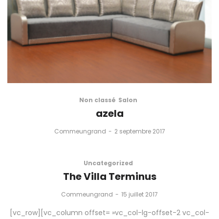
Non classé
Salon
azela
by
Commeungrand
2 septembre 2017
Uncategorized
The Villa Terminus
by
Commeungrand
15 juillet 2017
[vc_row][vc_column offset= »vc_col-lg-offset-2 vc_col-