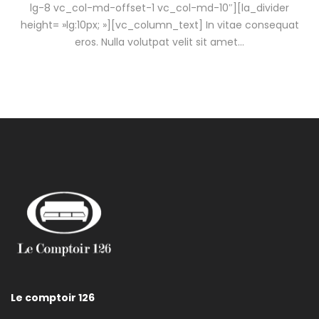
lg-8 vc_col-md-offset-1 vc_col-md-10″][la_divider
height= »lg:10px; »][vc_column_text] In vitae consequat
eros. Nulla volutpat velit sit amet…
Le comptoir 126