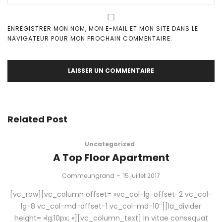
ENREGISTRER MON NOM, MON E-MAIL ET MON SITE DANS LE
NAVIGATEUR POUR MON PROCHAIN COMMENTAIRE.
Related Post
Uncategorized
A Top Floor Apartment
by
Commeungrand
15 juillet 2017
[vc_row][vc_column offset= »vc_col-lg-offset-2 vc_col-
lg-8 vc_col-md-offset-1 vc_col-md-10″][la_divider
height= »lg:10px; »][vc_column_text] In vitae consequat