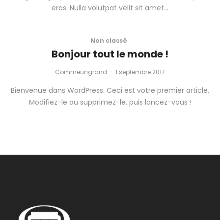
eros. Nulla volutpat velit sit amet…
Non classé
Bonjour tout le monde !
by
Commeungrand
1 septembre 2017
Bienvenue dans WordPress. Ceci est votre premier article.
Modifiez-le ou supprimez-le, puis lancez-vous !