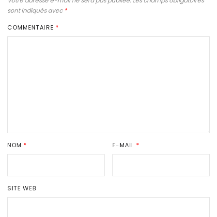
Votre adresse e-mail ne sera pas publiée.
Les champs obligatoires
sont indiqués avec
*
COMMENTAIRE
*
NOM
*
E-MAIL
*
SITE WEB