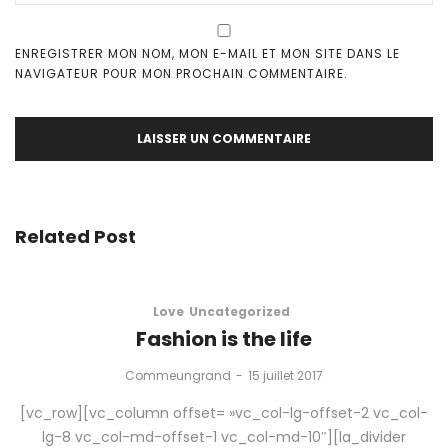
ENREGISTRER MON NOM, MON E-MAIL ET MON SITE DANS LE
NAVIGATEUR POUR MON PROCHAIN COMMENTAIRE.
Related Post
Love
Uncategorized
Fashion is the life
by
Commeungrand
15 juillet 2017
[vc_row][vc_column offset= »vc_col-lg-offset-2 vc_col-
lg-8 vc_col-md-offset-1 vc_col-md-10″][la_divider