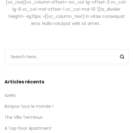
[vc_row][vc_column offset= »vc_col-lg-offset-2 vc_col-
lg-8 vc_col-md-offset-1 vc_col-md-10″][la_divider
height= »lg:10px; »][vc_column_text] In vitae consequat
eros. Nulla volutpat velit sit amet…
Articles récents
azela
Bonjour tout le monde !
The Villa Terminus
A Top Floor Apartment