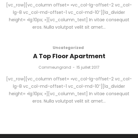
[vc_row][vc_column offset= »vc_col-lg-offset-2 vc_col-
lg-8 vc_col-md-offset-1 vc_col-md-10″][la_divider
height= »lg:10px; »][vc_column_text] In vitae consequat
eros. Nulla volutpat velit sit amet…
Uncategorized
A Top Floor Apartment
by
Commeungrand
15 juillet 2017
[vc_row][vc_column offset= »vc_col-lg-offset-2 vc_col-
lg-8 vc_col-md-offset-1 vc_col-md-10″][la_divider
height= »lg:10px; »][vc_column_text] In vitae consequat
eros. Nulla volutpat velit sit amet…